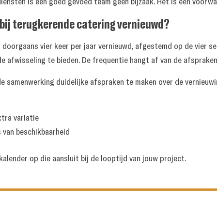
iensten is een goed gevoed team geen bijzaak. Het is een voorwaa
ij terugkerende catering vernieuwd?
doorgaans vier keer per jaar vernieuwd, afgestemd op de vier s
e afwisseling te bieden. De frequentie hangt af van de afsprake
 de samenwerking duidelijke afspraken te maken over de vernieuwi
tra variatie
s van beschikbaarheid
lender op die aansluit bij de looptijd van jouw project.