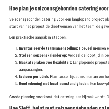
Hoe plan je seizoensgebonden catering voor
Seizoensgebonden catering voor een langlopend project plan
start van het project de dieetwensen van het team, de gew
Een praktische aanpak in stappen:
Inventariseer de teamsamenstelling:
Hoeveel mensen ete
Stel een seizoenskalender op:
Verdeel de looptijd in p
Maak afspraken over flexibiliteit:
Langlopende projecten
aanpassingen.
Evalueer periodiek:
Plan tussentijdse momenten om het 
Houd rekening met locatieomstandigheden:
Een bouwpla
Goede planning voorkomt dat catering een bijzaak wordt. Op
Hoe Sjeff. helpt met seizoensgebonden cate