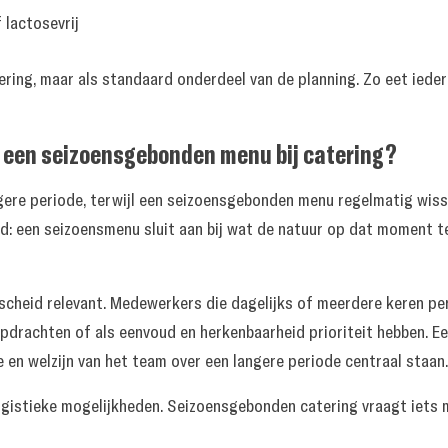
 lactosevrij
ering, maar als standaard onderdeel van de planning. Zo eet iede
n een seizoensgebonden menu bij catering?
ere periode, terwijl een seizoensgebonden menu regelmatig wissel
heid: een seizoensmenu sluit aan bij wat de natuur op dat moment 
rscheid relevant. Medewerkers die dagelijks of meerdere keren p
opdrachten of als eenvoud en herkenbaarheid prioriteit hebben. 
 en welzijn van het team over een langere periode centraal staan.
ogistieke mogelijkheden. Seizoensgebonden catering vraagt iets 