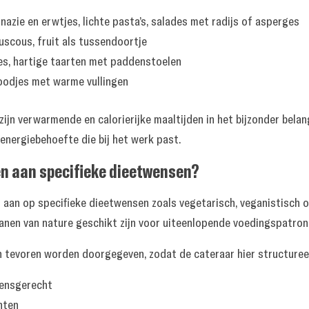
azie en erwtjes, lichte pasta’s, salades met radijs of asperges
uscous, fruit als tussendoortje
s, hartige taarten met paddenstoelen
oodjes met warme vullingen
jn verwarmende en calorierijke maaltijden in het bijzonder belangr
energiebehoefte die bij het werk past.
n aan specifieke dieetwensen?
g aan op specifieke dieetwensen zoals vegetarisch, veganistisch o
anen van nature geschikt zijn voor uiteenlopende voedingspatron
van tevoren worden doorgegeven, zodat de cateraar hier structuree
oensgerecht
nten