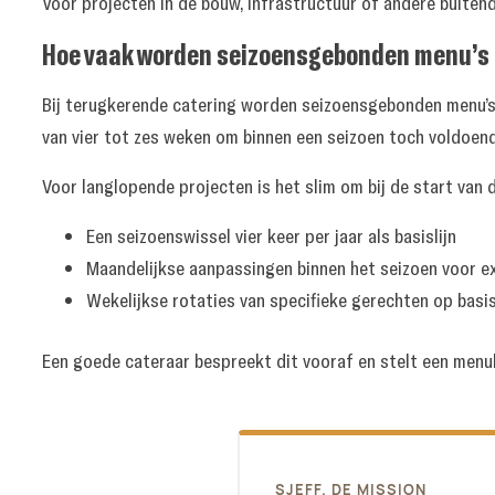
Voor projecten in de bouw, infrastructuur of andere buitend
Hoe vaak worden seizoensgebonden menu’s b
Bij terugkerende catering worden seizoensgebonden menu’s 
van vier tot zes weken om binnen een seizoen toch voldoend
Voor langlopende projecten is het slim om bij de start van
Een seizoenswissel vier keer per jaar als basislijn
Maandelijkse aanpassingen binnen het seizoen voor ex
Wekelijkse rotaties van specifieke gerechten op basi
Een goede cateraar bespreekt dit vooraf en stelt een menuka
SJEFF. DE MISSION