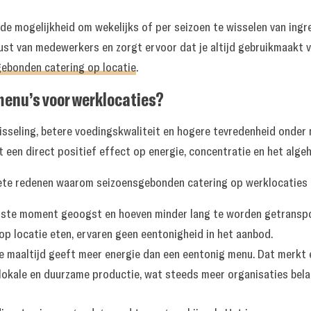
e mogelijkheid om wekelijks of per seizoen te wisselen van ingred
lust van medewerkers en zorgt ervoor dat je altijd gebruikmaakt v
ebonden catering op locatie
.
enu’s voor werklocaties?
seling, betere voedingskwaliteit en hogere tevredenheid onder 
 een direct positief effect op energie, concentratie en het algeh
rete redenen waarom seizoensgebonden catering op werklocaties 
iste moment geoogst en hoeven minder lang te worden getranspo
op locatie eten, ervaren geen eentonigheid in het aanbod.
 maaltijd geeft meer energie dan een eentonig menu. Dat merkt e
lokale en duurzame productie, wat steeds meer organisaties belan