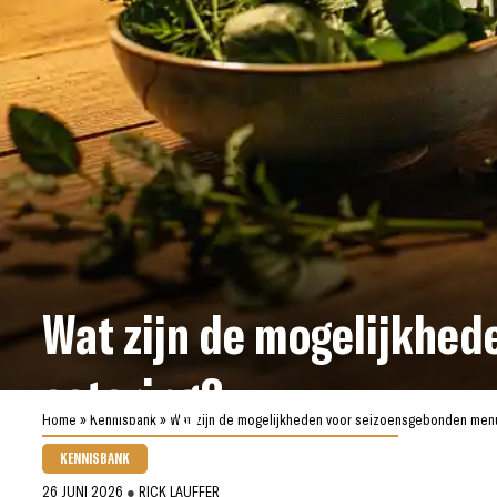
Wat zijn de mogelijkhed
catering?
Home
»
Kennisbank
»
Wat zijn de mogelijkheden voor seizoensgebonden menu’
KENNISBANK
26 JUNI 2026
●
RICK LAUFFER