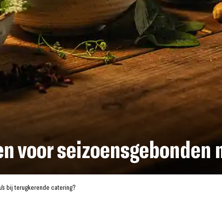
en voor seizoensgebonden 
s bij terugkerende catering?