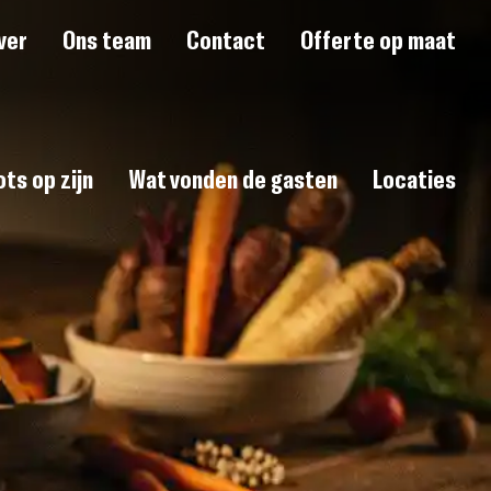
ver
Ons team
Contact
Offerte op maat
ts op zijn
Wat vonden de gasten
Locaties