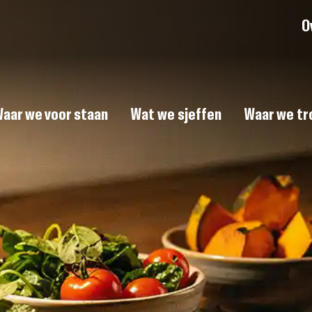
O
aar we voor staan
Wat we sjeffen
Waar we tro