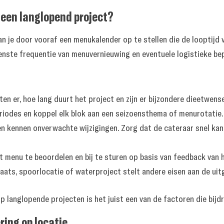
 een langlopend project?
 je door vooraf een menukalender op te stellen die de looptijd va
enste frequentie van menuvernieuwing en eventuele logistieke bep
n er, hoe lang duurt het project en zijn er bijzondere dieetwens
eriodes en koppel elk blok aan een seizoensthema of menurotatie.
 kennen onverwachte wijzigingen. Zorg dat de cateraar snel kan
menu te beoordelen en bij te sturen op basis van feedback van 
ats, spoorlocatie of waterproject stelt andere eisen aan de uit
 langlopende projecten is het juist een van de factoren die bijd
ring op locatie