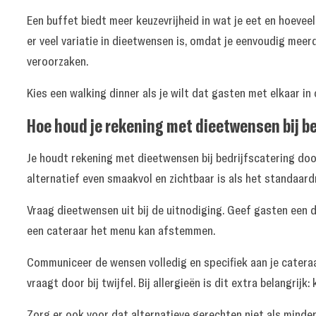
Een buffet biedt meer keuzevrijheid in wat je eet en hoevee
er veel variatie in dieetwensen is, omdat je eenvoudig mee
veroorzaken.
Kies een walking dinner als je wilt dat gasten met elkaar in
Hoe houd je rekening met dieetwensen bij b
Je houdt rekening met dieetwensen bij bedrijfscatering door
alternatief even smaakvol en zichtbaar is als het standaard
Vraag dieetwensen uit bij de uitnodiging. Geef gasten een du
een cateraar het menu kan afstemmen.
Communiceer de wensen volledig en specifiek aan je cateraar
vraagt door bij twijfel. Bij allergieën is dit extra belang
Zorg er ook voor dat alternatieve gerechten niet als mind