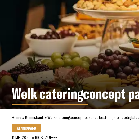
Welk cateringconcept pas
Home
»
Kennisbank
»
Welk cateringconcept past het beste bij een bedrijfsfe
KENNISBANK
11 MEI 2026
●
RICK LAUFFER