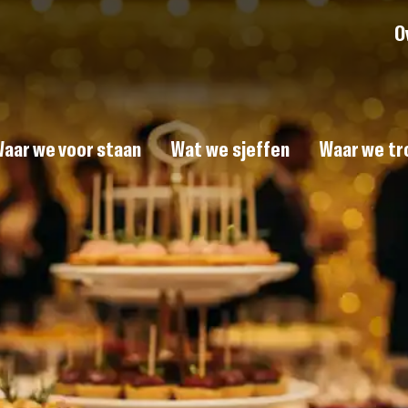
O
aar we voor staan
Wat we sjeffen
Waar we tro