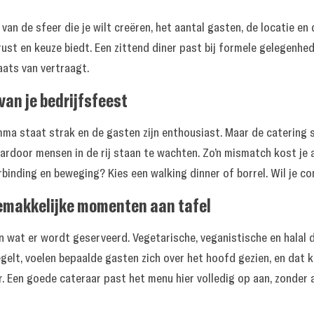
van de sfeer die je wilt creëren, het aantal gasten, de locatie en
ust en keuze biedt. Een zittend diner past bij formele gelegenhe
aats van vertraagt.
van je bedrijfsfeest
ma staat strak en de gasten zijn enthousiast. Maar de catering slui
rdoor mensen in de rij staan te wachten. Zo’n mismatch kost je av
rbinding en beweging? Kies een walking dinner of borrel. Wil je co
gemakkelijke momenten aan tafel
an wat er wordt geserveerd. Vegetarische, veganistische en halal
egelt, voelen bepaalde gasten zich over het hoofd gezien, en dat k
 Een goede cateraar past het menu hier volledig op aan, zonder a