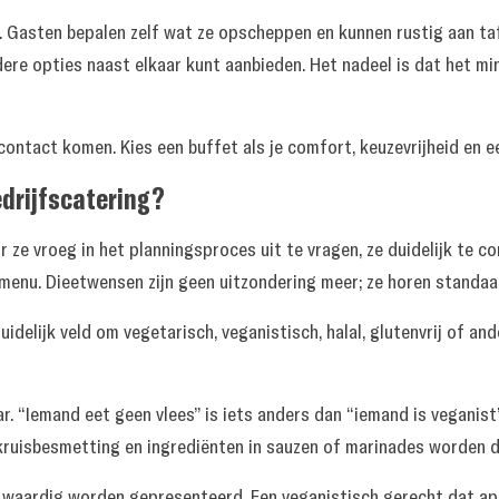
l. Gasten bepalen zelf wat ze opscheppen en kunnen rustig aan taf
rdere opties naast elkaar kunt aanbieden. Het nadeel is dat het 
 contact komen. Kies een buffet als je comfort, keuzevrijheid en ee
edrijfscatering?
 ze vroeg in het planningsproces uit te vragen, ze duidelijk te c
menu. Dieetwensen zijn geen uitzondering meer; ze horen standaar
idelijk veld om vegetarisch, veganistisch, halal, glutenvrij of an
. “Iemand eet geen vlees” is iets anders dan “iemand is veganist”
rijk: kruisbesmetting en ingrediënten in sauzen of marinades worde
erwaardig worden gepresenteerd. Een veganistisch gerecht dat ap