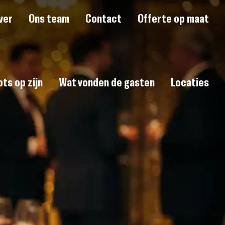
ver
Ons team
Contact
Offerte op maat
ts op zijn
Wat vonden de gasten
Locaties