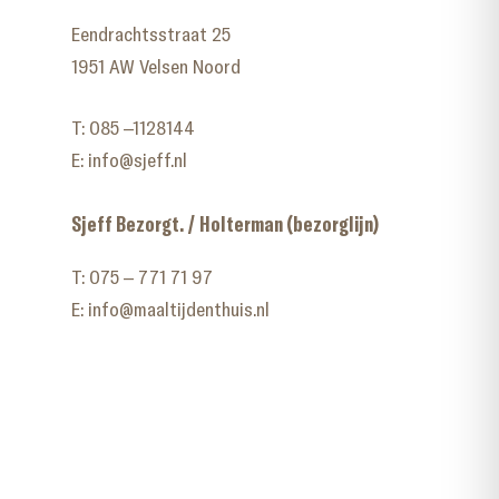
Eendrachtsstraat 25
1951 AW Velsen Noord
T:
085 –1128144
E:
info@sjeff.nl
Sjeff Bezorgt. / Holterman (bezorglijn)
T:
075 – 771 71 97
E:
info@maaltijdenthuis.nl