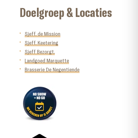
Doelgroep & Locaties
Sjeff. de Mission
Sjeff. Keetering
Sjeff Bezorgt.
Landgoed Marquette
Brasserie De Negentiende