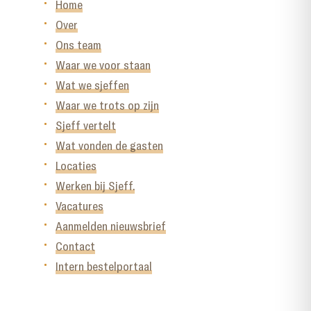
Home
Over
Ons team
Waar we voor staan
Wat we sjeffen
Waar we trots op zijn
Sjeff vertelt
Wat vonden de gasten
Locaties
Werken bij Sjeff.
Vacatures
Aanmelden nieuwsbrief
Contact
Intern bestelportaal