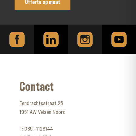
Offerte op maat
Contact
Eendrachtsstraat 25
1951 AW Velsen Noord
T:
085 –1128144