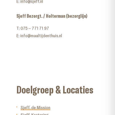
E:
info@sjeff.nl
Sjeff Bezorgt. / Holterman (bezorglijn)
T:
075 – 771 71 97
E:
info@maaltijdenthuis.nl
Doelgroep & Locaties
Sjeff. de Mission
Sjeff. Keetering