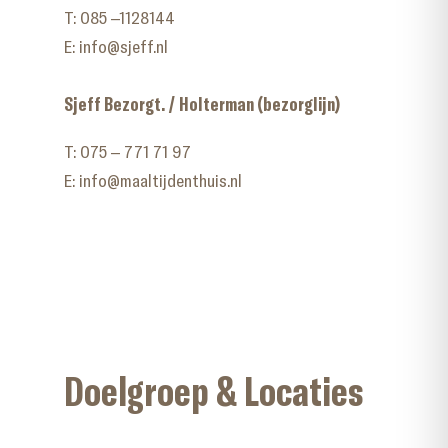
T:
085 –1128144
E:
info@sjeff.nl
Sjeff Bezorgt. / Holterman (bezorglijn)
T:
075 – 771 71 97
E:
info@maaltijdenthuis.nl
Doelgroep & Locaties