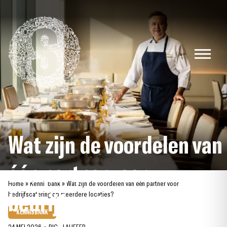
Skip
to
content
Wat zijn de voordelen van
één partner voor
Home
»
Kennisbank
»
Wat zijn de voordelen van één partner voor
bedrijfscatering op
bedrijfscatering op meerdere locaties?
KENNISBANK