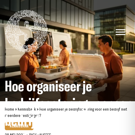
Skip
to
content
Hoe organiseer je
bedrijfscatering voor een
Home
»
Kennisbank
»
Hoe organiseer je bedrijfscatering voor een bedrijf met
bedrijf met meerdere
meerdere vestigingen?
KENNISBANK