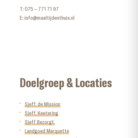
T:
075 – 771 71 97
E:
info@maaltijdenthuis.nl
Doelgroep & Locaties
Sjeff. de Mission
Sjeff. Keetering
Sjeff Bezorgt.
Landgoed Marquette