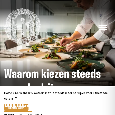
Skip
to
content
Waarom kiezen steeds
meer bedrijven voor
Home
»
Kennisbank
»
Waarom kiezen steeds meer bedrijven voor uitbestede
uitbestede catering?
catering?
KENNISBANK