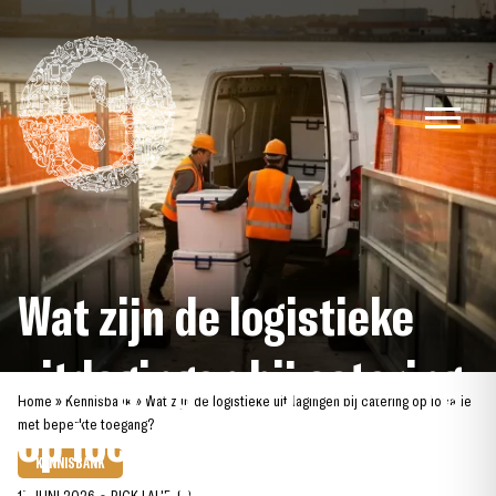
Skip
to
content
Wat zijn de logistieke
uitdagingen bij catering
Home
»
Kennisbank
»
Wat zijn de logistieke uitdagingen bij catering op locatie
op locatie met beperkte
met beperkte toegang?
KENNISBANK