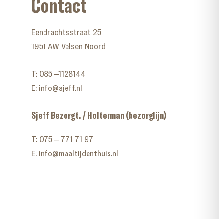
Contact
Eendrachtsstraat 25
1951 AW Velsen Noord
T:
085 –1128144
E:
info@sjeff.nl
Sjeff Bezorgt. / Holterman (bezorglijn)
T:
075 – 771 71 97
E:
info@maaltijdenthuis.nl