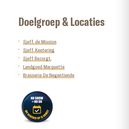
Doelgroep & Locaties
Sjeff. de Mission
Sjeff. Keetering
Sjeff Bezorgt.
Landgoed Marquette
Brasserie De Negentiende