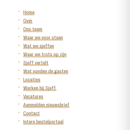
Home
Over
Ons team
Waar we voor staan
Wat we sjeffen
Waar we trots op zijn
Sjeff vertelt
Wat vonden de gasten
Locaties
Werken bij Sjeff.
Vacatures
Aanmelden nieuwsbrief
Contact
Intern bestelportaal