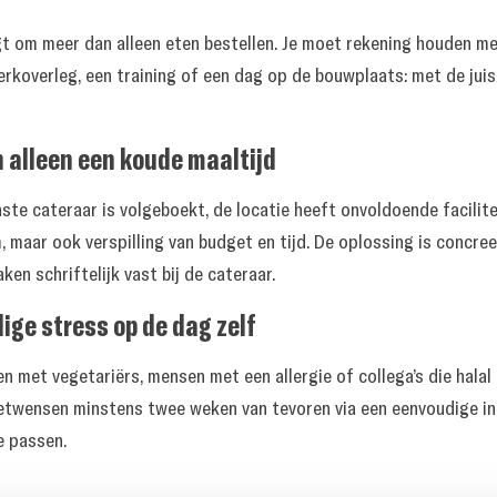
 om meer dan alleen eten bestellen. Je moet rekening houden met
erkoverleg, een training of een dag op de bouwplaats: met de jui
n alleen een koude maaltijd
nste cateraar is volgeboekt, de locatie heeft onvoldoende facilit
 maar ook verspilling van budget en tijd. De oplossing is concree
en schriftelijk vast bij de cateraar.
ige stress op de dag zelf
en met vegetariërs, mensen met een allergie of collega’s die halal
ieetwensen minstens twee weken van tevoren via een eenvoudige i
e passen.