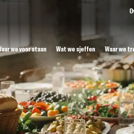
O
aar we voor staan
Wat we sjeffen
Waar we tro