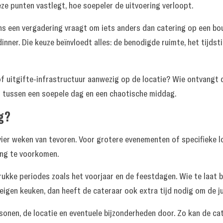
eze punten vastlegt, hoe soepeler de uitvoering verloopt.
ns een vergadering vraagt om iets anders dan catering op een bou
nner. Die keuze beïnvloedt alles: de benodigde ruimte, het tijdst
of uitgifte-infrastructuur aanwezig op de locatie? Wie ontvangt d
en tussen een soepele dag en een chaotische middag.
ng?
 vier weken van tevoren. Voor grotere evenementen of specifieke l
ing te voorkomen.
ukke periodes zoals het voorjaar en de feestdagen. Wie te laat bo
 eigen keuken, dan heeft de cateraar ook extra tijd nodig om de ju
sonen, de locatie en eventuele bijzonderheden door. Zo kan de ca