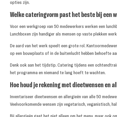
opties zijn.
Welke cateringvorm past het beste bij een 
Voor een werkgroep van 50 medewerkers werken een lunchbu
Lunchboxen zijn handiger als mensen op vaste plekken werke
De aard van het werk speelt een grote rol. Kantoormedewe
op een bouwplaats of in de buitenlucht hebben behoefte aa
Denk ook aan het tijdstip. Catering tijdens een ochtendtra
het programma en niemand te lang hoeft te wachten.
Hoe houd je rekening met dieetwensen en al
Inventariseer dieetwensen en allergieën van alle 50 medewe
Veelvoorkomende wensen zijn vegetarisch, veganistisch, halal
Bij allergieën gaat het niet alleen om het menu, maar ook om