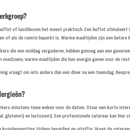
werkgroep?
ffet of lunchboxen het meest praktisch. Een buffet stimuleert i
n of als de ruimte beperkt is. Warme maaltijden zijn een betere 
rkers die een middag vergaderen, hebben genoeg aan een gevarie
n voedzame, warme maaltijden die hun energie geven voor de rest
ining vraagt om iets anders dan een diner na een teamdag. Bespre
lergieën?
rkers minstens twee weken voor de datum. Stuur een korte intern
, glutenvrij en lactosevrij. Een professionele cateraar kan hier 
 kruisbesmetting tijdens bereiding en uitgifte. Vraag de cateraar