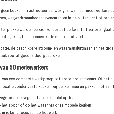
er geen keukeninfrastructuur aanwezig is, wanneer medewerkers 
sen, wegwerkzaamheden, evenementen in de buitenlucht of project
n ter plekke worden bereid, zonder dat de kwaliteit verloren gaa
ect bijdraagt aan concentratie en productiviteit.
 locatie, de beschikbare stroom- en wateraansluitingen en het tij
istiek vooraf goed is doorgesproken.
ep van 50 medewerkers
es, van een compacte werkgroep tot grote projectteams. Of het n
locatie zonder vaste keuken: wij denken mee en pakken het aan. Di
egetarische, veganistische en halal opties
p het spoor of op het water, via onze mobiele keuken
 jij je kunt focussen op het werk