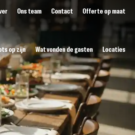
ver
Ons team
Contact
Offerte op maat
ts op zijn
Wat vonden de gasten
Locaties