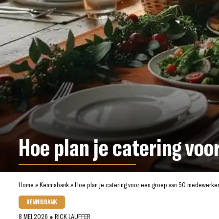
Hoe plan je catering vo
Home
»
Kennisbank
»
Hoe plan je catering voor een groep van 50 medewerke
KENNISBANK
8 MEI 2026
●
RICK LAUFFER