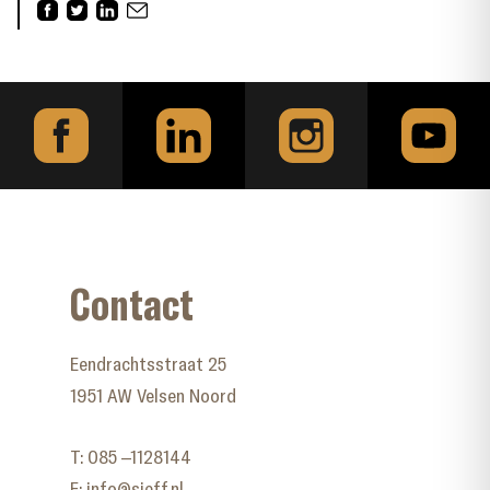
Contact
Eendrachtsstraat 25
1951 AW Velsen Noord
T:
085 –1128144
E:
info@sjeff.nl