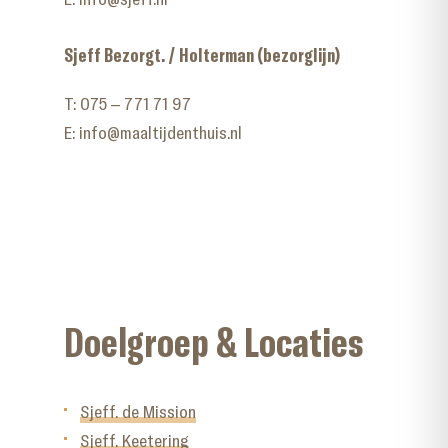
Sjeff Bezorgt. / Holterman (bezorglijn)
T:
075 – 771 71 97
E:
info@maaltijdenthuis.nl
Doelgroep & Locaties
Sjeff. de Mission
Sjeff. Keetering