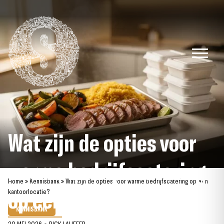
Skip
to
content
Wat zijn de opties voor
warme bedrijfscatering
Home
»
Kennisbank
»
Wat zijn de opties voor warme bedrijfscatering op een
op een kantoorlocatie?
kantoorlocatie?
KENNISBANK