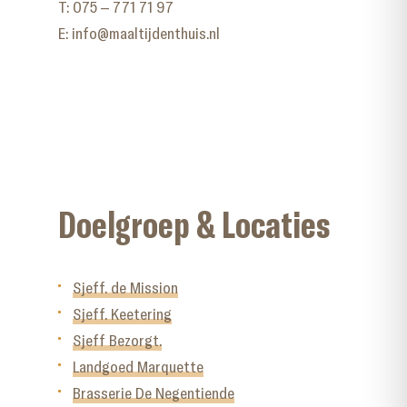
T:
075 – 771 71 97
E:
info@maaltijdenthuis.nl
Doelgroep & Locaties
Sjeff. de Mission
Sjeff. Keetering
Sjeff Bezorgt.
Landgoed Marquette
Brasserie De Negentiende