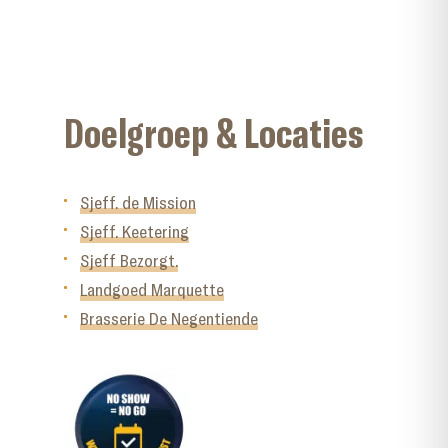
Doelgroep & Locaties
Sjeff. de Mission
Sjeff. Keetering
Sjeff Bezorgt.
Landgoed Marquette
Brasserie De Negentiende