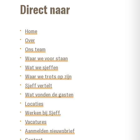
Direct naar
Home
Over
Ons team
Waar we voor staan
Wat we sjeffen
Waar we trots op zijn
Sjeff vertelt
Wat vonden de gasten
Locaties
Werken bij Sjeff.
Vacatures
Aanmelden nieuwsbrief
Contact