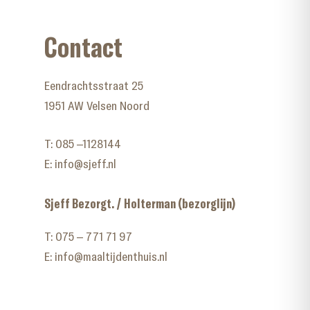
Contact
Eendrachtsstraat 25
1951 AW Velsen Noord
T:
085 –1128144
E:
info@sjeff.nl
Sjeff Bezorgt. / Holterman (bezorglijn)
T:
075 – 771 71 97
E:
info@maaltijdenthuis.nl