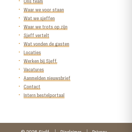
Ons team
Waar we voor staan
Wat we sjeffen
Waar we trots op zijn
Sjeff vertelt
Wat vonden de gasten
Locaties
Werken bij Sjeff.
Vacatures
Aanmelden nieuwsbrief
Contact
Intern bestelportaal
© 2026 Sjeff.
Disclaimer
Privacy