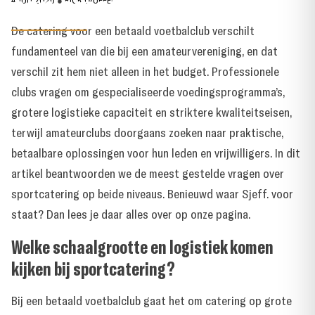
een amateurvereniging?
4 JULI 2026
●
RICK LAUFFER
De catering voor een betaald voetbalclub verschilt
fundamenteel van die bij een amateurvereniging, en dat
verschil zit hem niet alleen in het budget. Professionele
clubs vragen om gespecialiseerde voedingsprogramma’s,
grotere logistieke capaciteit en striktere kwaliteitseisen,
terwijl amateurclubs doorgaans zoeken naar praktische,
betaalbare oplossingen voor hun leden en vrijwilligers. In dit
artikel beantwoorden we de meest gestelde vragen over
sportcatering op beide niveaus. Benieuwd
waar Sjeff. voor
staat
? Dan lees je daar alles over op onze pagina.
Welke schaalgrootte en logistiek komen
kijken bij sportcatering?
Bij een betaald voetbalclub gaat het om catering op grote