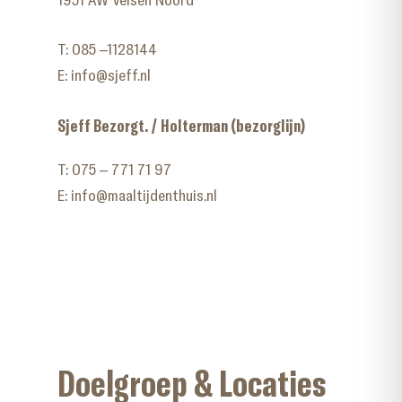
T:
085 –1128144
E:
info@sjeff.nl
Sjeff Bezorgt. / Holterman (bezorglijn)
T:
075 – 771 71 97
E:
info@maaltijdenthuis.nl
Doelgroep & Locaties