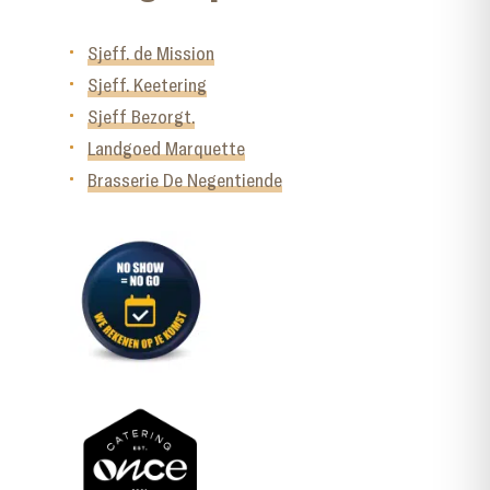
Sjeff. de Mission
Sjeff. Keetering
Sjeff Bezorgt.
Landgoed Marquette
Brasserie De Negentiende