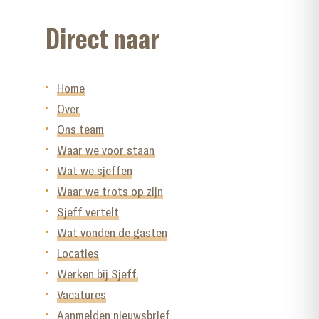
Direct naar
Home
Over
Ons team
Waar we voor staan
Wat we sjeffen
Waar we trots op zijn
Sjeff vertelt
Wat vonden de gasten
Locaties
Werken bij Sjeff.
Vacatures
Aanmelden nieuwsbrief