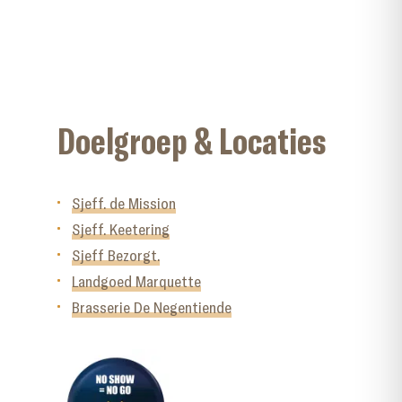
Doelgroep & Locaties
Sjeff. de Mission
Sjeff. Keetering
Sjeff Bezorgt.
Landgoed Marquette
Brasserie De Negentiende