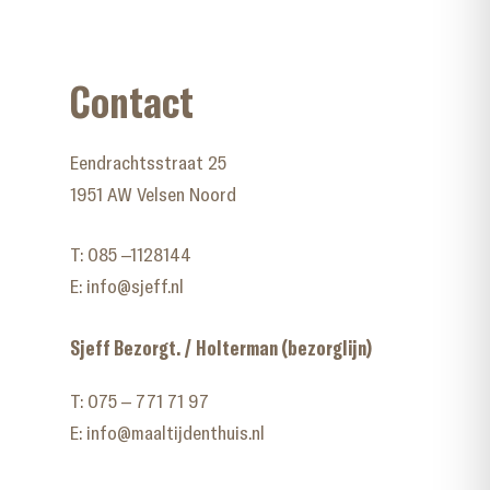
Contact
Eendrachtsstraat 25
1951 AW Velsen Noord
T:
085 –1128144
E:
info@sjeff.nl
Sjeff Bezorgt. / Holterman (bezorglijn)
T:
075 – 771 71 97
E:
info@maaltijdenthuis.nl