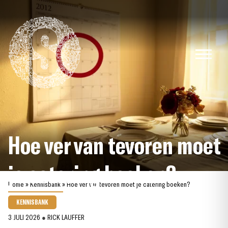
Skip
to
content
Hoe ver van tevoren moet
je catering boeken?
Home
»
Kennisbank
»
Hoe ver van tevoren moet je catering boeken?
KENNISBANK
3 JULI 2026
●
RICK LAUFFER