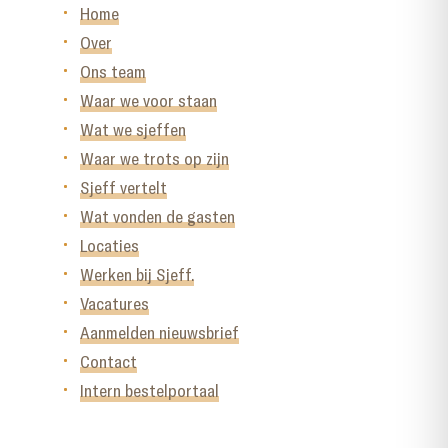
Home
Over
Ons team
Waar we voor staan
Wat we sjeffen
Waar we trots op zijn
Sjeff vertelt
Wat vonden de gasten
Locaties
Werken bij Sjeff.
Vacatures
Aanmelden nieuwsbrief
Contact
Intern bestelportaal