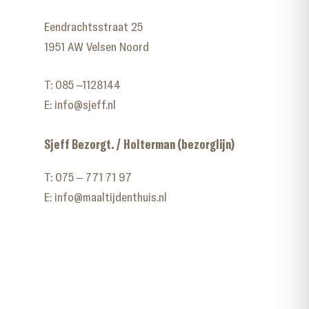
Eendrachtsstraat 25
1951 AW Velsen Noord
T:
085 –1128144
E:
info@sjeff.nl
Sjeff Bezorgt. / Holterman (bezorglijn)
T:
075 – 771 71 97
E:
info@maaltijdenthuis.nl