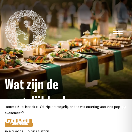
Skip
to
content
Wat zijn de
mogelijkheden van
Home
»
Kennisbank
»
Wat zijn de mogelijkheden van catering voor een pop-up
catering voor een pop-up
evenement?
KENNISBANK