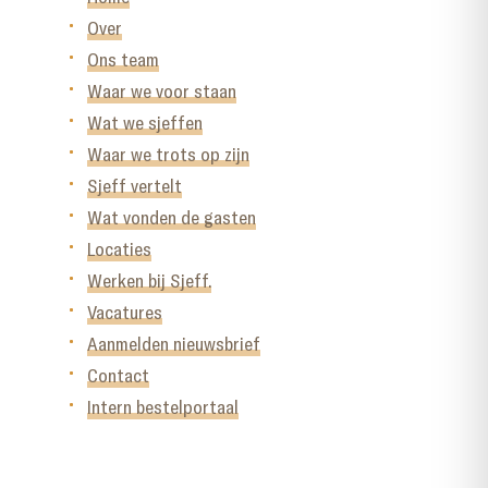
Over
Ons team
Waar we voor staan
Wat we sjeffen
Waar we trots op zijn
Sjeff vertelt
Wat vonden de gasten
Locaties
Werken bij Sjeff.
Vacatures
Aanmelden nieuwsbrief
Contact
Intern bestelportaal