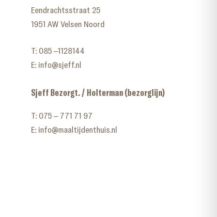
Eendrachtsstraat 25
1951 AW Velsen Noord
T:
085 –1128144
E:
info@sjeff.nl
Sjeff Bezorgt. / Holterman (bezorglijn)
T:
075 – 771 71 97
E:
info@maaltijdenthuis.nl