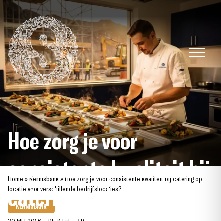
Skip
to
content
Hoe zorg je voor
consistente kwaliteit bij
Home
»
Kennisbank
»
Hoe zorg je voor consistente kwaliteit bij catering op
catering op locatie voor
locatie voor verschillende bedrijfslocaties?
KENNISBANK