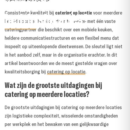
verschillende
30 MEI 2026
●
RICK LAUFFER
Consistente kwaliteit bij
catering op locatie
voor meerdere
bedrijfslocaties?
bedrijfslocaties bereik je door te werken met één vaste
cateringpartner die beschikt over een mobiele keuken,
heldere communicatiestructuren en een flexibel menu dat
inspeelt op uiteenlopende dieetwensen. De sleutel ligt niet
in het aanbod zelf, maar in de organisatie erachter. In dit
artikel beantwoorden we de meest gestelde vragen over
kwaliteitsborging bij
catering op locatie
.
Wat zijn de grootste uitdagingen bij
catering op meerdere locaties?
De grootste uitdagingen bij catering op meerdere locaties
zijn logistieke complexiteit, wisselende omstandigheden
per werkplek en het bewaken van een gelijkwaardige