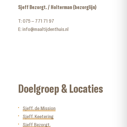
Sjeff Bezorgt. / Holterman (bezorglijn)
T:
075 – 771 71 97
E:
info@maaltijdenthuis.nl
Doelgroep & Locaties
Sjeff. de Mission
Sjeff. Keetering
Sjeff Bezorgt.