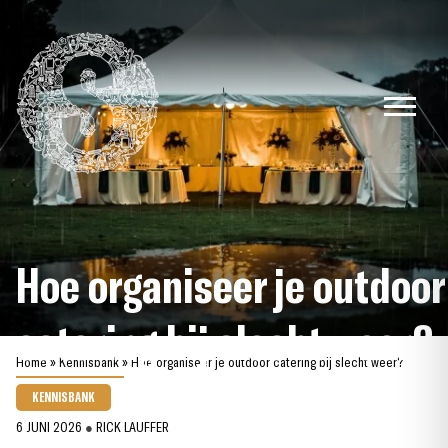
Skip
to
content
Hoe organiseer je outdoor
catering bij slecht weer?
Home
»
Kennisbank
»
Hoe organiseer je outdoor catering bij slecht weer?
KENNISBANK
6 JUNI 2026
●
RICK LAUFFER