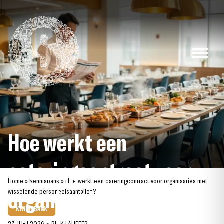
Skip
to
content
Hoe werkt een
cateringcontract voor
Home
»
Kennisbank
»
Hoe werkt een cateringcontract voor organisaties met
organisaties met
wisselende personeelsaantallen?
KENNISBANK