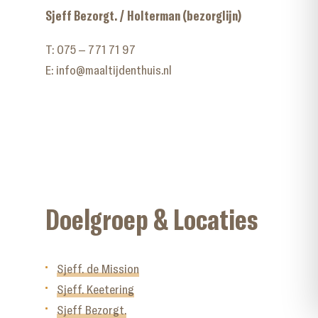
Sjeff Bezorgt. / Holterman (bezorglijn)
T:
075 – 771 71 97
E:
info@maaltijdenthuis.nl
Doelgroep & Locaties
Sjeff. de Mission
Sjeff. Keetering
Sjeff Bezorgt.