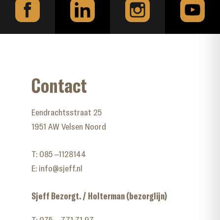
Contact
Eendrachtsstraat 25
1951 AW Velsen Noord
T:
085 –1128144
E:
info@sjeff.nl
Sjeff Bezorgt. / Holterman (bezorglijn)
T:
075 – 771 71 97